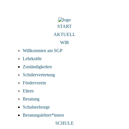
02203/894020
stadtgymnasium@stadt-koeln.de
START
AKTUELL
WIR
Willkommen am SGP
Lehrkräfte
Zuständigkeiten
Schülervertretung
Förderverein
Eltern
Beratung
Schulseelsorge
Beratungslehrer*innen
SCHULE