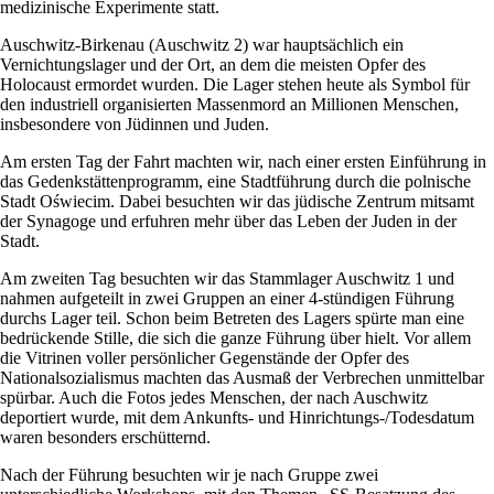
medizinische Experimente statt.
Auschwitz-Birkenau (Auschwitz 2) war hauptsächlich ein
Vernichtungslager und der Ort, an dem die meisten Opfer des
Holocaust ermordet wurden. Die Lager stehen heute als Symbol für
den industriell organisierten Massenmord an Millionen Menschen,
insbesondere von Jüdinnen und Juden.
Am ersten Tag der Fahrt machten wir, nach einer ersten Einführung in
das Gedenkstättenprogramm, eine Stadtführung durch die polnische
Stadt Oświecim. Dabei besuchten wir das jüdische Zentrum mitsamt
der Synagoge und erfuhren mehr über das Leben der Juden in der
Stadt.
Am zweiten Tag besuchten wir das Stammlager Auschwitz 1 und
nahmen aufgeteilt in zwei Gruppen an einer 4-stündigen Führung
durchs Lager teil. Schon beim Betreten des Lagers spürte man eine
bedrückende Stille, die sich die ganze Führung über hielt. Vor allem
die Vitrinen voller persönlicher Gegenstände der Opfer des
Nationalsozialismus machten das Ausmaß der Verbrechen unmittelbar
spürbar. Auch die Fotos jedes Menschen, der nach Auschwitz
deportiert wurde, mit dem Ankunfts- und Hinrichtungs-/Todesdatum
waren besonders erschütternd.
Nach der Führung besuchten wir je nach Gruppe zwei