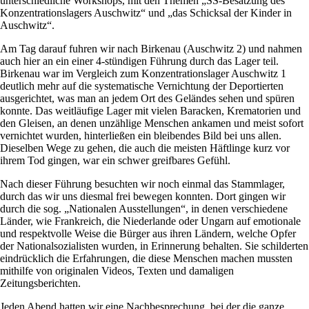
unterschiedliche Workshops, mit den Themen „SS-Besatzung des
Konzentrationslagers Auschwitz“ und „das Schicksal der Kinder in
Auschwitz“.
Am Tag darauf fuhren wir nach Birkenau (Auschwitz 2) und nahmen
auch hier an ein einer 4-stündigen Führung durch das Lager teil.
Birkenau war im Vergleich zum Konzentrationslager Auschwitz 1
deutlich mehr auf die systematische Vernichtung der Deportierten
ausgerichtet, was man an jedem Ort des Geländes sehen und spüren
konnte. Das weitläufige Lager mit vielen Baracken, Krematorien und
den Gleisen, an denen unzählige Menschen ankamen und meist sofort
vernichtet wurden, hinterließen ein bleibendes Bild bei uns allen.
Dieselben Wege zu gehen, die auch die meisten Häftlinge kurz vor
ihrem Tod gingen, war ein schwer greifbares Gefühl.
Nach dieser Führung besuchten wir noch einmal das Stammlager,
durch das wir uns diesmal frei bewegen konnten. Dort gingen wir
durch die sog. „Nationalen Ausstellungen“, in denen verschiedene
Länder, wie Frankreich, die Niederlande oder Ungarn auf emotionale
und respektvolle Weise die Bürger aus ihren Ländern, welche Opfer
der Nationalsozialisten wurden, in Erinnerung behalten. Sie schilderten
eindrücklich die Erfahrungen, die diese Menschen machen mussten
mithilfe von originalen Videos, Texten und damaligen
Zeitungsberichten.
Jeden Abend hatten wir eine Nachbesprechung, bei der die ganze