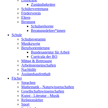
Lehrkräfte
Zuständigkeiten
Schülervertretung
Förderverein
Eltern
Beratung
Schulseelsorge
Beratungslehrer*innen
Schule
Schulprogramm
Musikzweig
Berufsorientierung
Bundesagentur für Arbeit
Curricula der BO
Mittag & Betreuung
Arbeitsgemeinschaften
Nachhilfe
Auslandsaufenthalt
Fächer
Sprachen
Mathematik - Naturwissenschaften
Gesellschaftswissenschaften
Kunst - Literatur - Musik
Religionslehre
Sport