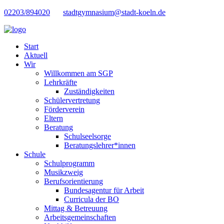
02203/894020
stadtgymnasium@stadt-koeln.de
Start
Aktuell
Wir
Willkommen am SGP
Lehrkräfte
Zuständigkeiten
Schülervertretung
Förderverein
Eltern
Beratung
Schulseelsorge
Beratungslehrer*innen
Schule
Schulprogramm
Musikzweig
Berufsorientierung
Bundesagentur für Arbeit
Curricula der BO
Mittag & Betreuung
Arbeitsgemeinschaften